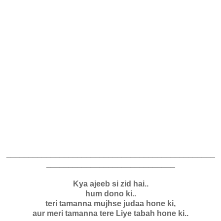
_______________________________________________
_____________________________
Kya ajeeb si zid hai..
hum dono ki..
teri tamanna mujhse judaa hone ki,
aur meri tamanna tere Liye tabah hone ki..